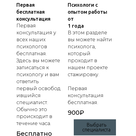
Первая
Психологи с
бесплатная
опытом работы
консультация
от
Первая
1 года
консультация у
В этом разделе
всех наших
вы можете найти
психологов
психолога,
бесплатная.
который
Здесь вы можете
проходит в
записаться к
нашем проекте
психологу и вам
стажировку.
ответить
первый освобод
Первая
ившийся
консультация
специалист.
бесплатная.
Обычно это
900
₽
происходит в
течение часа.
Выбрать
специалиста
Бесплатно