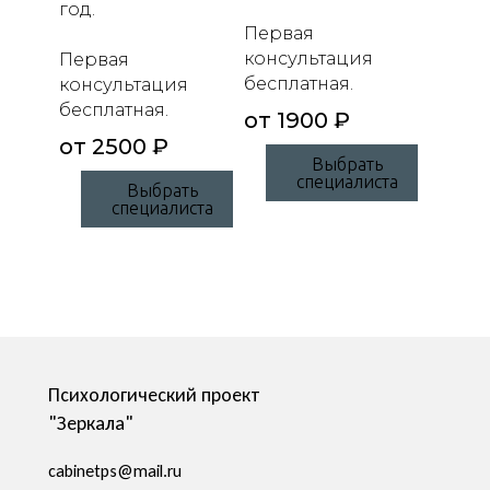
год.
Первая
консультация
Первая
бесплатная.
консультация
бесплатная.
от 1900 ₽
от 2500 ₽
Выбрать
специалиста
Выбрать
специалиста
Психологический проект
"Зеркала"
cabinetps@mail.ru