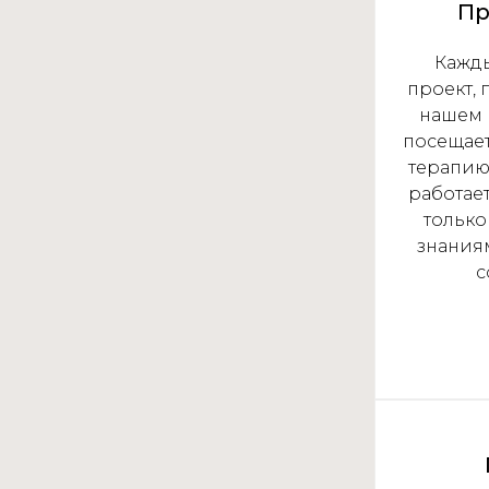
Пр
Кажды
проект, 
нашем 
посещае
терапию.
работает
только
знаниям
с