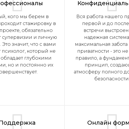
офессионалы
Конфиденциаль
й, кого мы берем в
Вся работа нашего п
проходит стажировку в
первой и до посл
проекте, обязательно
встречи выстроен
т супервизии и личную
надежная система
 Это значит, что с вами
максимальная забота
 психолог, который не
приватности - это не
 обладает глубокими
правило, а фундамен
и, но и постоянно их
принцип, созда
овершенствует.
атмосферу полного д
безопасности
Поддержка
Онлайн фор