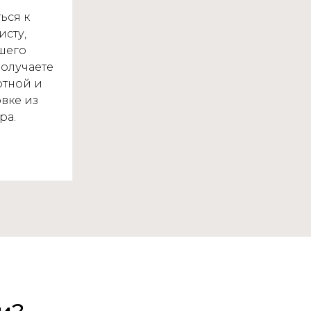
ься к
сту,
шего
олучаете
ртной и
вке из
ра.