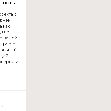
ность
роекта с
едней
а как
, где
 о вашей
 просто
тальный
ющий
оверия и
.
мат