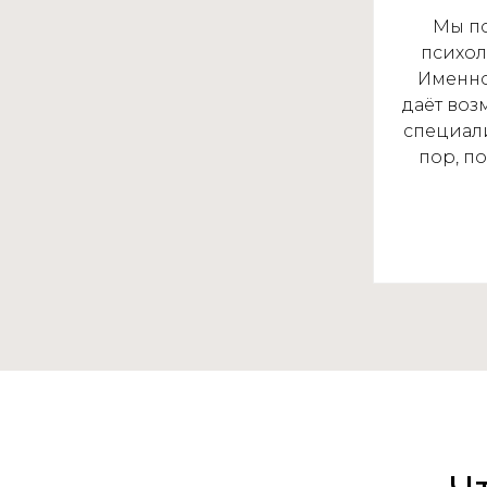
Мы по
психол
Именно
даёт воз
специали
пор, по